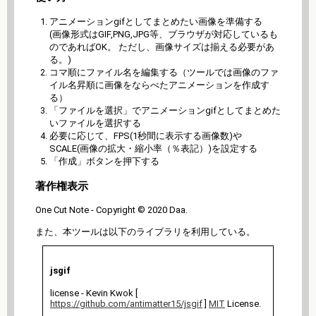
アニメーションgifとしてまとめたい画像を準備する
(画像形式はGIF,PNG,JPG等、ブラウザが対応しているも
のであればOK。 ただし、画像サイズは揃える必要があ
る。)
コマ順にファイル名を編集する（ツールでは画像のファ
イル名昇順に画像をならべたアニメーションを作成す
る）
「ファイルを選択」でアニメーションgifとしてまとめた
いファイルを選択する
必要に応じて、FPS(1秒間に表示する画像数)や
SCALE(画像の拡大・縮小率（％表記）)を設定する
「作成」ボタンを押下する
著作権表示
One Cut Note - Copyright © 2020 Daa.
また、本ツールは以下のライブラリを利用している。
jsgif
license - Kevin Kwok [
https://github.com/antimatter15/jsgif
]
MIT
License.